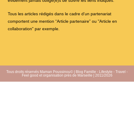
évidement jamais obligé(e)s de suivre les liens indiqués.
Tous les articles rédigés dans le cadre d’un partenariat
comportent une mention “Article partenaire” ou "Article en
collaboration" par exemple.
Tous droits réservés Maman Poussinou© | Blog Famille - Lifestyle - Travel -
Feel good et organisation près de Marseille | 2011/2026