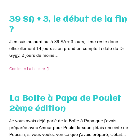
Grand
Frère
De
39 SA + 3, le début de la fin
Poussin
?
J'en suis aujourd'hui à 39 SA + 3 jours, il me reste donc
officiellement 14 jours si on prend en compte la date du Dr
Gygy, 2 jours de moins…
39
Continuer La Lecture
SA
+
3,
Le
Début
La Boîte à Papa de Poulet
De
La
2ème édition
Fin
?
Je vous avais déjà parlé de la Boîte à Papa que j'avais
préparée avec Amour pour Poulet lorsque j'étais enceinte de
Poussin, si vous voulez voir ce que j'avais préparé, c'était…