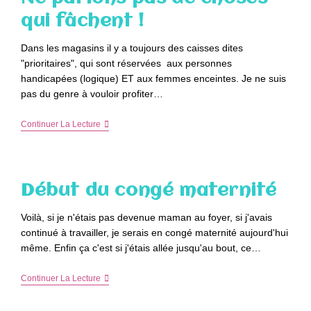
qui fâchent !
Dans les magasins il y a toujours des caisses dites
"prioritaires", qui sont réservées aux personnes
handicapées (logique) ET aux femmes enceintes. Je ne suis
pas du genre à vouloir profiter…
Les
Continuer La Lecture
Caisses
Prioritaires
?
Ne
Parlons
Début du congé maternité
Pas
De
Choses
Voilà, si je n'étais pas devenue maman au foyer, si j'avais
Qui
continué à travailler, je serais en congé maternité aujourd'hui
Fâchent
!
même. Enfin ça c'est si j'étais allée jusqu'au bout, ce…
Début
Continuer La Lecture
Du
Congé