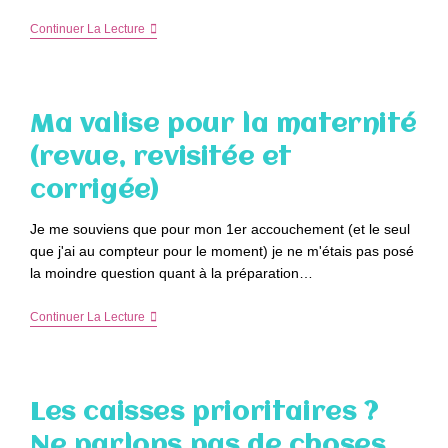
La
Continuer La Lecture
Boîte
À
Papa
De
Poulet
Ma valise pour la maternité
2ème
Édition
(revue, revisitée et
corrigée)
Je me souviens que pour mon 1er accouchement (et le seul
que j'ai au compteur pour le moment) je ne m'étais pas posé
la moindre question quant à la préparation…
Ma
Continuer La Lecture
Valise
Pour
La
Maternité
(revue,
Les caisses prioritaires ?
Revisitée
Et
Ne parlons pas de choses
Corrigée)