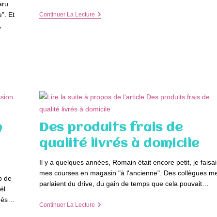
aru.
". Et
Un
Continuer La Lecture
Chouette
,
Cadeau
:
Les
Toupies
Beyblade
n
Des produits frais de
qualité livrés à domicile
Il y a quelques années, Romain était encore petit, je faisai
mes courses en magasin "à l'ancienne". Des collègues m
p de
parlaient du drive, du gain de temps que cela pouvait…
ël
chés…
Des
Continuer La Lecture
Produits