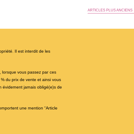
Émerveille
Les
ARTICLES PLUS ANCIENS
Enfants
iété. Il est interdit de les
on, lorsque vous passez par ces
 du prix de vente et ainsi vous
en évidement jamais obligé(e)s de
comportent une mention “Article