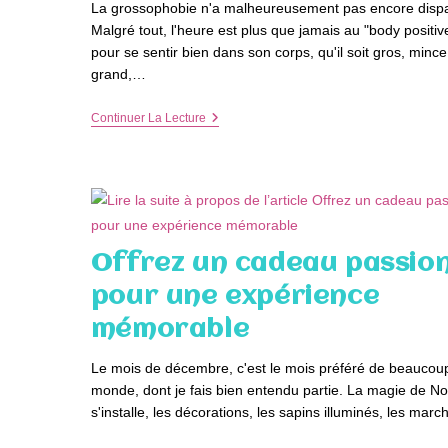
La grossophobie n'a malheureusement pas encore disp
Malgré tout, l'heure est plus que jamais au "body positive
pour se sentir bien dans son corps, qu'il soit gros, mince
grand,…
Zoom
Continuer La Lecture
Sur
Les
Soutiens-
Gorge
Grande
Taille
Ultra-
Confortables
Offrez un cadeau passio
Pour
Cet
pour une expérience
Hiver
mémorable
Le mois de décembre, c'est le mois préféré de beaucou
monde, dont je fais bien entendu partie. La magie de No
s'installe, les décorations, les sapins illuminés, les mar