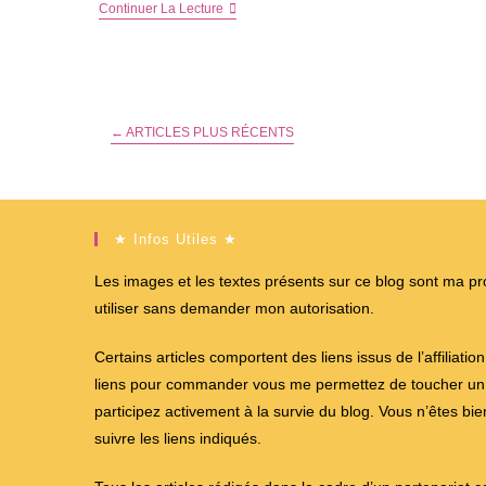
Motricité
Continuer La Lecture
Fine,
Écriture,
Étapes
Difficiles
Pour
Les
Petites
←
ARTICLES PLUS RÉCENTS
Mains
–
Cadeaux
Dedans
★ Infos Utiles ★
Les images et les textes présents sur ce blog sont ma propr
utiliser sans demander mon autorisation.
Certains articles comportent des liens issus de l’affiliati
liens pour commander vous me permettez de toucher un %
participez activement à la survie du blog. Vous n’êtes bi
suivre les liens indiqués.