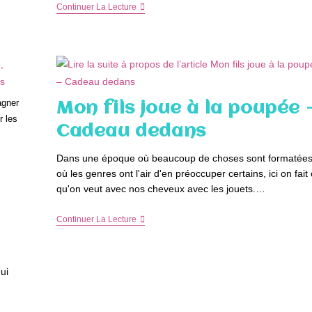
Les
Continuer La Lecture
Vacances
Du
Petit
Nicolas
Au
Cinéma
–
Cadeaux
agner
Mon fils joue à la poupée 
Dedans
r les
Cadeau dedans
Dans une époque où beaucoup de choses sont formatées
où les genres ont l'air d'en préoccuper certains, ici on fait
qu'on veut avec nos cheveux avec les jouets.…
Mon
Continuer La Lecture
Fils
Joue
À
La
ui
Poupée
–
Cadeau
Dedans