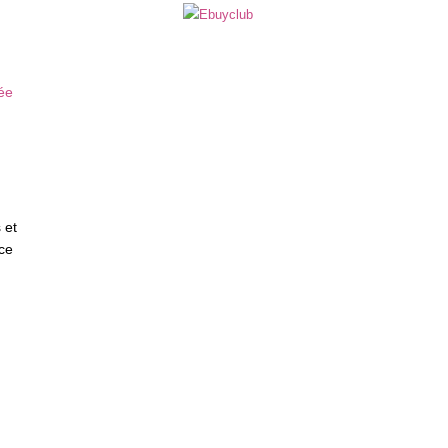
–
 et
 ce