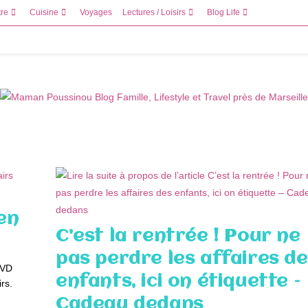
tre
Cuisine
Voyages
Lectures / Loisirs
Blog Life
 en
C’est la rentrée ! Pour ne
pas perdre les affaires d
DVD
enfants, ici on étiquette –
rs.
…
Cadeau dedans