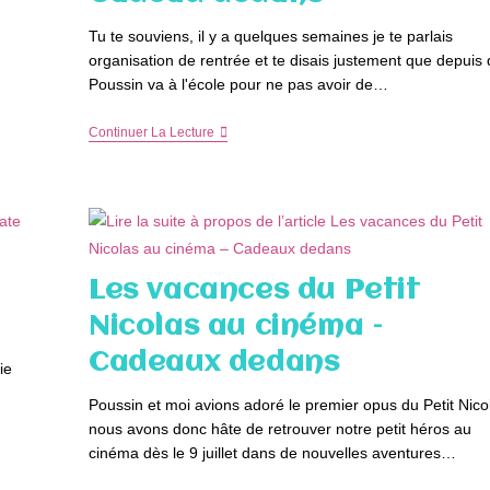
Tu te souviens, il y a quelques semaines je te parlais
organisation de rentrée et te disais justement que depuis
Poussin va à l'école pour ne pas avoir de…
C’est
Continuer La Lecture
La
Rentrée
!
Pour
Ne
Pas
Perdre
Les
Les vacances du Petit
Affaires
Des
Nicolas au cinéma –
Enfants,
Ici
Cadeaux dedans
On
ie
Étiquette
–
Poussin et moi avions adoré le premier opus du Petit Nico
Cadeau
nous avons donc hâte de retrouver notre petit héros au
Dedans
cinéma dès le 9 juillet dans de nouvelles aventures…