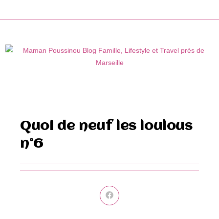
Skip
to
content
Quoi de neuf les loulous
n°6
Ouvrir
dans
une
autre