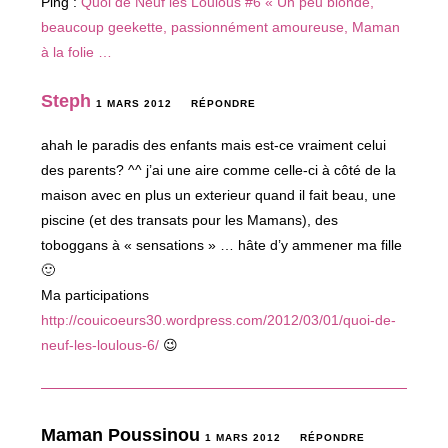
Ping :
Quoi de Neuf les Loulous #6 « Un peu blonde,
beaucoup geekette, passionnément amoureuse, Maman
à la folie …
Steph
1 MARS 2012
RÉPONDRE
ahah le paradis des enfants mais est-ce vraiment celui
des parents? ^^ j’ai une aire comme celle-ci à côté de la
maison avec en plus un exterieur quand il fait beau, une
piscine (et des transats pour les Mamans), des
toboggans à « sensations » … hâte d’y ammener ma fille
🙂
Ma participations
http://couicoeurs30.wordpress.com/2012/03/01/quoi-de-
neuf-les-loulous-6/
😉
Maman Poussinou
1 MARS 2012
RÉPONDRE