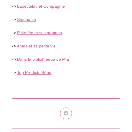
->
Lapetitelati et Compagnie
->
Stéphanie
->
P’tite fée et ses gnomes
->
Anaïs et sa petite vie
->
Dans la bibliothèque de Mia
->
Top Produits Bébé
Ouvrir
dans
une
autre
fenêtre