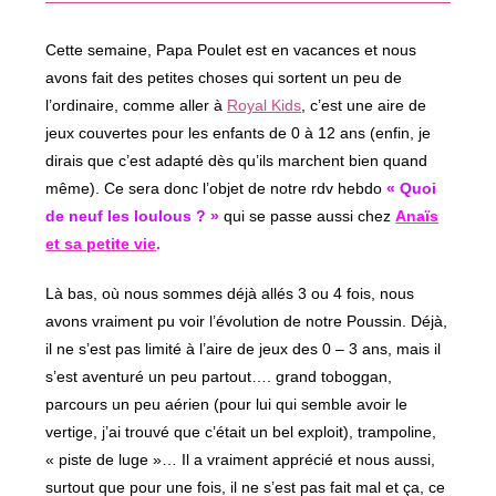
fenêtre
Cette semaine, Papa Poulet est en vacances et nous
avons fait des petites choses qui sortent un peu de
l’ordinaire, comme aller à
Royal Kids
, c’est une aire de
jeux couvertes pour les enfants de 0 à 12 ans (enfin, je
dirais que c’est adapté dès qu’ils marchent bien quand
même). Ce sera donc l’objet de notre rdv hebdo
« Quoi
de neuf les loulous ? »
qui se passe aussi chez
Anaïs
et sa petite vie
.
Là bas, où nous sommes déjà allés 3 ou 4 fois, nous
avons vraiment pu voir l’évolution de notre Poussin. Déjà,
il ne s’est pas limité à l’aire de jeux des 0 – 3 ans, mais il
s’est aventuré un peu partout…. grand toboggan,
parcours un peu aérien (pour lui qui semble avoir le
vertige, j’ai trouvé que c’était un bel exploit), trampoline,
« piste de luge »… Il a vraiment apprécié et nous aussi,
surtout que pour une fois, il ne s’est pas fait mal et ça, ce