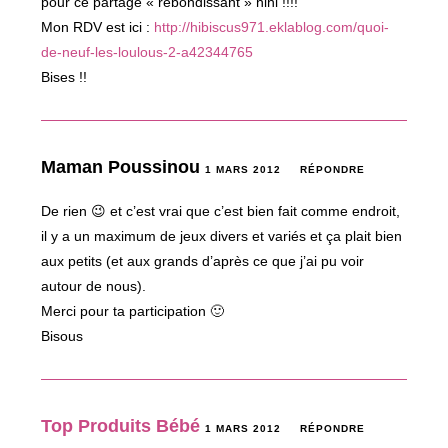
pour ce partage « rebondissant » hihi !!!!
Mon RDV est ici :
http://hibiscus971.eklablog.com/quoi-
de-neuf-les-loulous-2-a42344765
Bises !!
Maman Poussinou
1 MARS 2012
RÉPONDRE
De rien 😉 et c’est vrai que c’est bien fait comme endroit,
il y a un maximum de jeux divers et variés et ça plait bien
aux petits (et aux grands d’après ce que j’ai pu voir
autour de nous).
Merci pour ta participation 🙂
Bisous
Top Produits Bébé
1 MARS 2012
RÉPONDRE